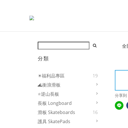
全
分類
☀福利品專區
19
🌊衝浪滑板
⭐逆山長板
分享到
長板 Longboard
滑板 Skateboards
16
護具 SkatePads