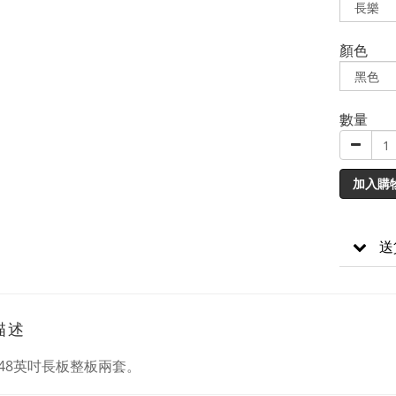
顏色
數量
加入購
送
描述
48英吋長板整板兩套。