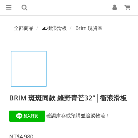
全部商品
🌊衝浪滑板
Brim 現貨區
BRIM 斑斑同款 綠野青芒32"│衝浪滑板
 確認庫存或預購並追蹤物流！
NT$4,980