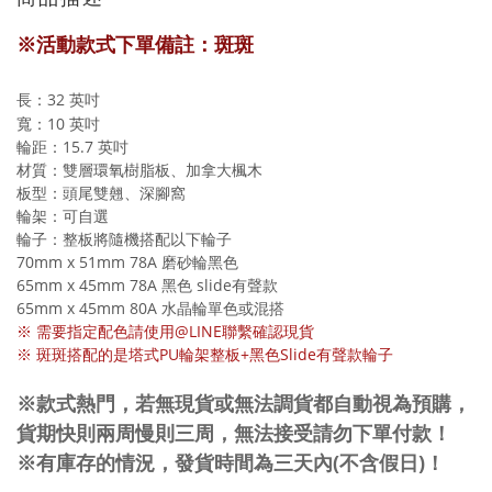
※活動款式下單備註：斑斑
長：32 英吋
寬：10 英吋
輪距：15.7 英吋
材質：雙層環氧樹脂板、加拿大楓木
板型：頭尾雙翹、深腳窩
輪架：可自選
輪子：整板將隨機搭配以下輪子
70mm x 51mm 78A 磨砂輪黑色
65mm x 45mm 78A 黑色 slide有聲款
65mm x 45mm 80A 水晶輪單色或混搭
※ 需要指定配色請使用@LINE聯繫確認現貨
※ 斑斑搭配的是塔式PU輪架整板+黑色Slide有聲款輪子
※款式熱門，若無現貨或無法調貨都自動視為預購，
貨期快則兩周慢則三周，無法接受請勿下單付款！
※有庫存的情況，發貨時間為三天內(不含假日)！