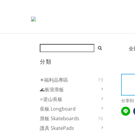
全
分類
☀福利品專區
19
🌊衝浪滑板
⭐逆山長板
分享到
長板 Longboard
滑板 Skateboards
16
護具 SkatePads