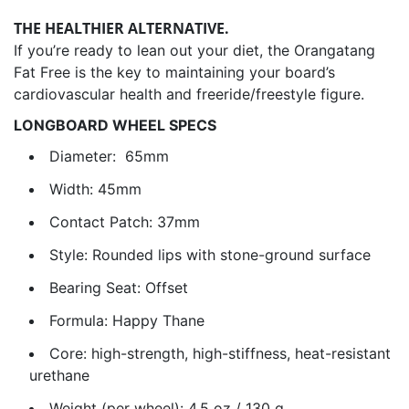
THE HEALTHIER ALTERNATIVE.
If you’re ready to lean out your diet, the Orangatang
Fat Free is the key to maintaining your board’s
cardiovascular health and freeride/freestyle figure.
LONGBOARD WHEEL SPECS
Diameter: 65mm
Width: 45mm
Contact Patch:
37mm
Style: Rounded lips with stone-ground surface
Bearing Seat:
Offset
Formula:
Happy Thane
Core: high-strength, high-stiffness, heat-resistant
urethane
Weight (per wheel): 4.5 oz / 130 g