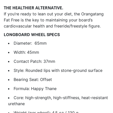
THE HEALTHIER ALTERNATIVE.
If you’re ready to lean out your diet, the Orangatang
Fat Free is the key to maintaining your board’s
cardiovascular health and freeride/freestyle figure.
LONGBOARD WHEEL SPECS
Diameter: 65mm
Width: 45mm
Contact Patch:
37mm
Style: Rounded lips with stone-ground surface
Bearing Seat:
Offset
Formula:
Happy Thane
Core: high-strength, high-stiffness, heat-resistant
urethane
Weight (per wheel): 4.5 oz / 130 g