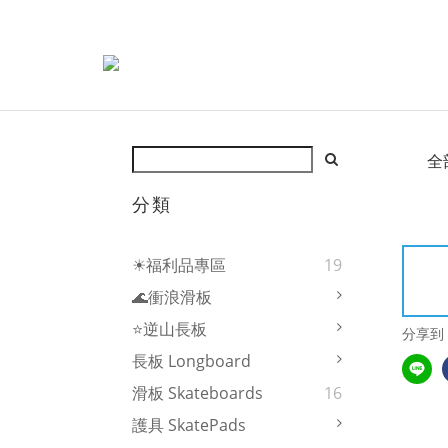
全
分類
☀福利品專區
19
🌊衝浪滑板
⭐逆山長板
分享到
長板 Longboard
滑板 Skateboards
16
護具 SkatePads