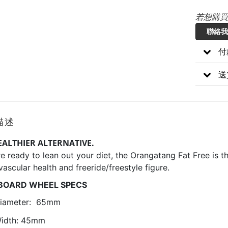
若想購買
聯絡我
付
送
描述
EALTHIER ALTERNATIVE.
’re ready to lean out your diet, the Orangatang Fat Free is 
vascular health and freeride/freestyle figure.
BOARD WHEEL SPECS
iameter: 65mm
idth: 45mm