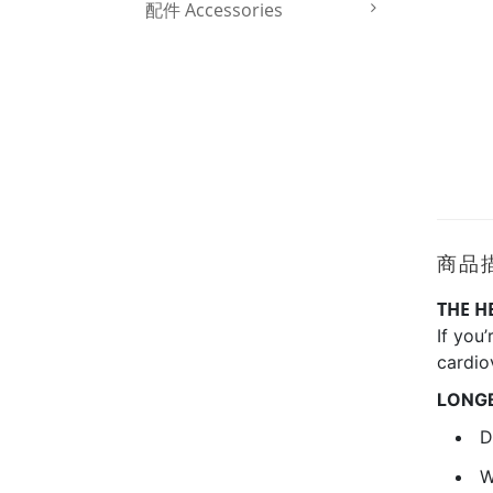
配件 Accessories
商品
THE H
If you
cardio
LONG
D
W