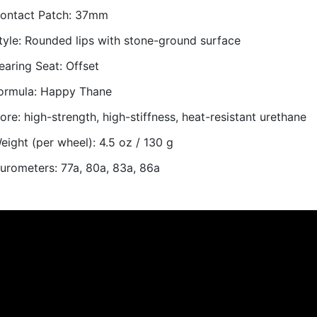
ontact Patch:
37mm
tyle: Rounded lips with stone-ground surface
earing Seat:
Offset
ormula:
Happy Thane
ore: high-strength, high-stiffness, heat-resistant urethane
eight (per wheel): 4.5 oz / 130 g
urometers: 77a, 80a, 83a, 86a