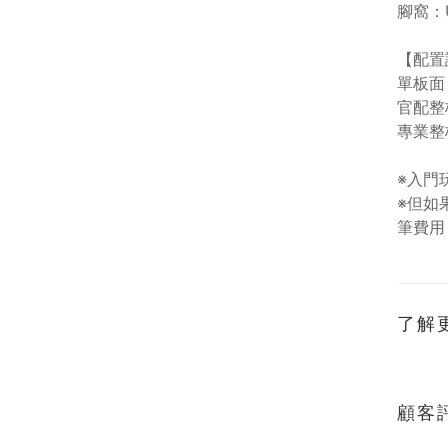
腳窩：U
【配置
單板面
官配整
專業整
※入門
※但如
筆費用
了解
顧客