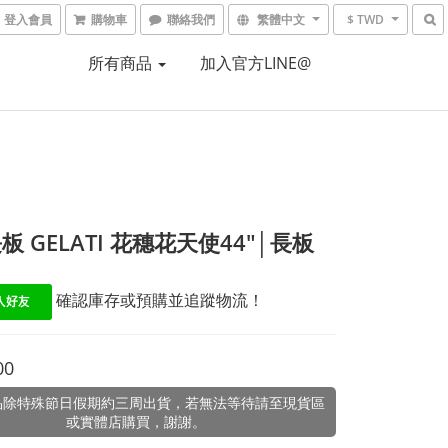
登入會員
購物車
聯絡我們
繁體中文
$ TWD
所有商品
加入官方LINE@
板 GELATI 花穗花天使44"│長板
 確認庫存或預購並追蹤物流！
00
品除特殊節日假期約三周出貨，若無法等待請至現貨區
或實體店購買，謝謝。