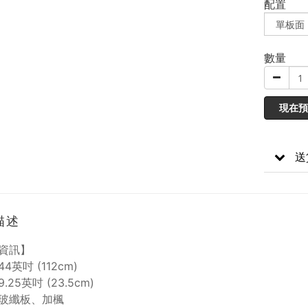
配置
數量
現在預
送
描述
資訊】
4英吋 (112cm)
.25英吋 (23.5cm)
玻纖板、加楓