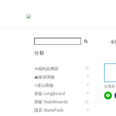
全
分類
☀福利品專區
19
🌊衝浪滑板
⭐逆山長板
分享到
長板 Longboard
滑板 Skateboards
16
護具 SkatePads