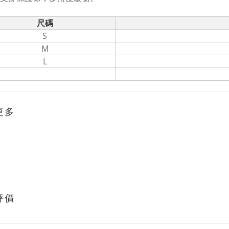
尺碼
S
M
L
更多
評價