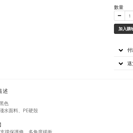
數量
加入購
付
送
描述
黑色
淺水面料、PE硬殼
】
E支撐保護條，多角度緩衝。