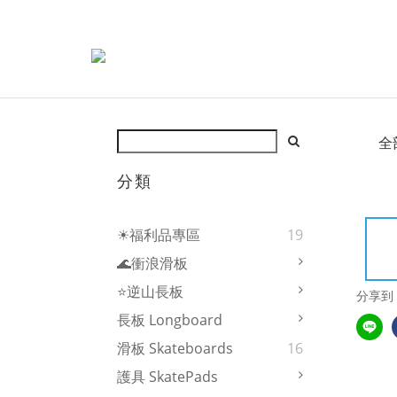
全
分類
☀福利品專區
19
🌊衝浪滑板
⭐逆山長板
分享到
長板 Longboard
滑板 Skateboards
16
護具 SkatePads