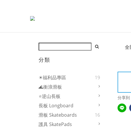
全
分類
☀福利品專區
19
🌊衝浪滑板
⭐逆山長板
分享到
長板 Longboard
滑板 Skateboards
16
護具 SkatePads