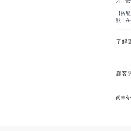
力，使
【搭配
狀：在
了解
顧客
尚未有