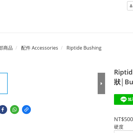
部商品
配件 Accessories
Riptide Bushing
Ript
狀│Bu
NT$500
硬度