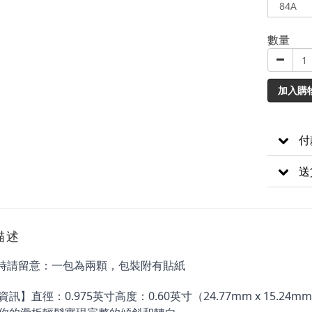
數量
加入購
付
送
描述
時請留意：一包為兩顆，
包裝附有貼紙
訊】直徑：0.975英寸高度：0.60英寸（24.77mm x 15.2