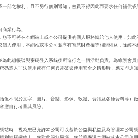
或一部之權利，且不另行個別通知，會員不得因此而要求任何補償或
何商業行為。
，您不可將在本網站上或本公司提供的個人服務轉給他人使用，如此
您個人使用，本網站或本公司並享有智慧財產權等相關權益，除經本
並為此組帳號與密碼登入系統後所進行之一切活動負責。為維護會員
密碼遭人非法使用或有任何異常破壞使用安全之情形時，應立即通
括但不限於文字、圖片、音樂、影像、軟體、資訊及各種資料等）
容應自行考量其風險。
網站時，視為您已允許本公司可以基於公益與私益及為管理本公司
權利轉授權他人，您對此絕無異議。您並應保證本網站或本公司使