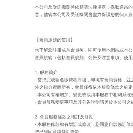
本公司及受託機關將依相關法律規定，採取適當的
意，儘管本公司及受託機關會盡力保護您的個人資
【會員服務的使用】
您了解您註冊成為會員後，即可使用本網站或本公
會員規範（包括會員規則、公告及注意事項、使用
1.
服務簡介
-
當您完成報名繳費程序後，即擁有會員資格，並
外之協力廠商所有，會員僅得依本服務條款之約定
-
本公司有權增加、變更或取消本服務中相關系統
-
會員服務變更事項及其公告說明請另於本公司之
2.
會員服務條款之增訂及修改
-
本服務條款如有增訂或修改，您同意自該修訂條
您已經同意該修訂條款。