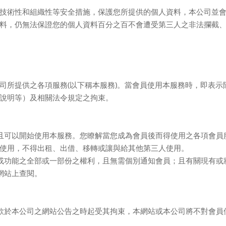
技術性和組織性等安全措施，保護您所提供的個人資料，本公司並
料，仍無法保證您的個人資料百分之百不會遭受第三人之非法攔截
司所提供之各項服務
(
以下稱本服務
)
。當會員使用本服務時，即表示
說明等）及相關法令規定之拘束。
且可以開始使用本服務。您瞭解當您成為會員後而得使用之各項會員
使用，不得出租、出借、移轉或讓與給其他第三人使用。
或功能之全部或一部份之權利，且無需個別通知會員；且有關現有或
網站上查閱。
款於本公司之網站公告之時起受其拘束，本網站或本公司將不對會員