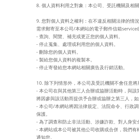
8.
個人資料利用之對象：本公司、受託機關及相
9.
您對個人資料之權利：在不違反相關法律的情
需求郵寄至本公司
/
本網站的電子郵件信箱
servic
-
查詢、閱覽、補充或更正您的個人資料。
-
停止蒐集、處理或利用您的個人資料。
-
刪除您的個人資料。
-
製給您個人資料的複製本。
-
停止寄發給您本網站相關廣告及行銷活動。
10.
除下列情形外，本公司及受託機關不會任意將
-
本公司在與其他第三人合辦或協辦活動時，與該
將因參與該活動而提供予合辦或協辦之第三人，如
-
本公司
/
本網站將因法律規定、法院命令、行政調
保護。
-
為了調查和防止非法活動、涉嫌詐欺、對人身安
-
本網站或本公司被其他公司收購或合併，我們有
通知您。