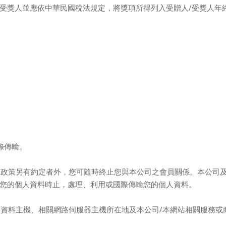
受獎人並應依中華民國稅法規定，將獎項所得列入受贈人
/
受獎人年
際傳輸。
權政策另有約定者外，您可隨時終止您與本公司之會員關係。本公司
您的個人資料時止，處理、利用或國際傳輸您的個人資料。
人資料主機、相關網路伺服器主機所在地及本公司
/
本網站相關服務或