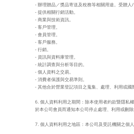
-
辦理贈品／獎品寄送及稅務等相關用途。受贈人
/
-
提供相關行銷活動。
-
商業與技術資訊。
-
客戶管理。
-
會員管理。
-
客戶服務。
-
行銷。
-
資訊與資料庫管理。
-
統計調查與分析等目的。
-
個人資料之交易。
-
消費者保護與交易準則。
-
其他合於營業登記項目之蒐集、處理、利用或國
6.
個人資料利用之期間：除本使用者約款暨隱私
於本公司會員而通知本公司停止處理、利用或刪除
7.
個人資料利用之地區：本公司及受託機關之個