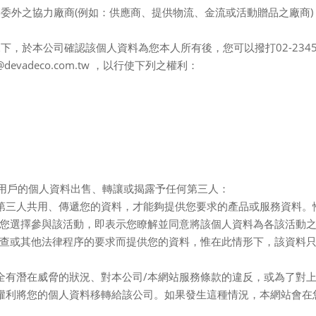
關委外之協力廠商
(
例如：供應商、提供物流、金流或活動贈品之廠商
)
況下，於本公司確認該個人資料為您本人所有後，您可以撥打
02-234
e@devadeco.com.tw
，以行使下列之權利：
用戶的個人資料出售、轉讓或揭露予任何第三人：
第三人共用、傳遞您的資料，才能夠提供您要求的產品或服務資料。
您選擇參與該活動，即表示您瞭解並同意將該個人資料為各該活動
查或其他法律程序的要求而提供您的資料，惟在此情形下，該資料
全有潛在威脅的狀況、對本公司
/
本網站服務條款的違反，或為了對
權利將您的個人資料移轉給該公司。如果發生這種情況，本網站會在