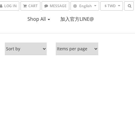
LOG IN
CART
MESSAGE
English
$ TWD
Shop All
加入官方LINE@