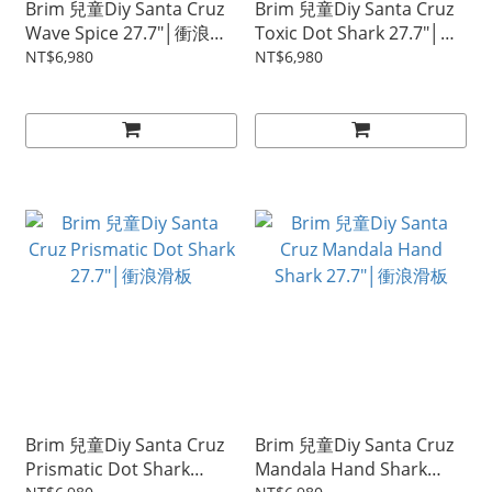
Brim 兒童Diy Santa Cruz
Brim 兒童Diy Santa Cruz
Wave Spice 27.7"│衝浪滑
Toxic Dot Shark 27.7"│衝
板
浪滑板
NT$6,980
NT$6,980
Brim 兒童Diy Santa Cruz
Brim 兒童Diy Santa Cruz
Prismatic Dot Shark
Mandala Hand Shark