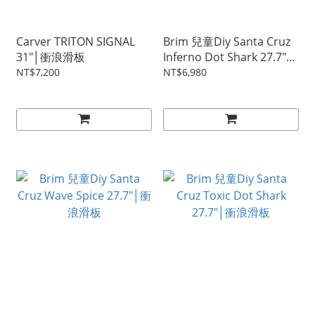
Carver TRITON SIGNAL
Brim 兒童Diy Santa Cruz
31"│衝浪滑板
Inferno Dot Shark 27.7"│
衝浪滑板
NT$7,200
NT$6,980