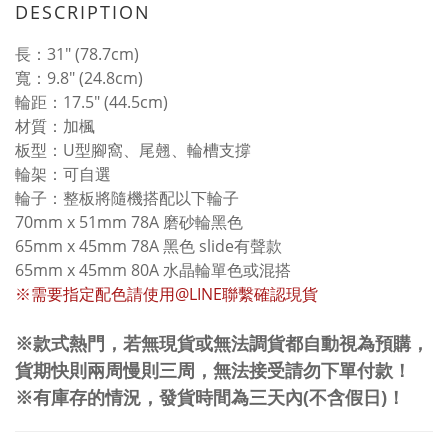
DESCRIPTION
長：31" (78.7cm)
寬：9.8" (24.8cm)
輪距：17.5" (44.5cm)
材質：加楓
板型：U型腳窩、尾翹、輪槽支撐
輪架：可自選
輪子：整板將隨機搭配以下輪子
70mm x 51mm 78A 磨砂輪黑色
65mm x 45mm 78A 黑色 slide有聲款
65mm x 45mm 80A 水晶輪單色或混搭
※需要指定配色請使用@LINE聯繫確認現貨
※款式熱門，若無現貨或無法調貨都自動視為預購，
貨期快則兩周慢則三周，無法接受請勿下單付款！
※有庫存的情況，發貨時間為三天內(不含假日)！