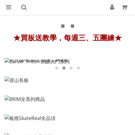
★
買板送教學，每週三、五團練★