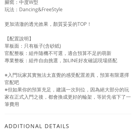
腳窩：中度W型
玩法：Dancing&FreeStyle
更加清澈的透光效果，顏質妥妥的TOP！
【配置說明】
單板面：只有板子(含砂紙)
官配整板：組件隨機不可選，適合預算不足的萌新
專業整板：組件自由挑選，加LINE好友確認現場搭配
※入門玩家其實無法太直覺的感受配置差異，預算有限選擇
官配吧
※但如果你的預算充足，建議一次到位，因為絕大部分的玩
家在正式入門之後，都會換成更好的輪架，等於先省下了一
筆費用
ADDITIONAL DETAILS