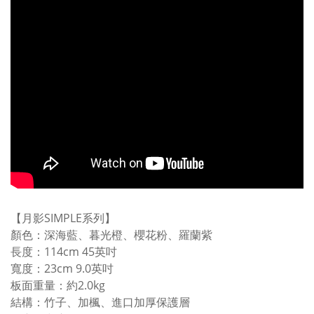
【月影SIMPLE系列】
顏色：深海藍、暮光橙、櫻花粉、羅蘭紫
長度：114cm 45英吋
寬度：23cm 9.0英吋
板面重量：約2.0kg
結構：竹子、加楓、進口加厚保護層