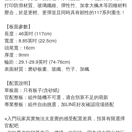
打印防滑材質、玻璃纖維、彈性竹、加拿大楓木等四種材料
壓合，於是更輕、更彈並且同時具有韌性的117系列重生！
【板面參數】
長度：46英吋 (117cm)
寬度：8.85英吋 (22.5cm)
頭尾寬：16cm
厚度：9mm
輪距：29.1-29.9英吋 (74-76cm)
表面材質：磨砂板畫、玻纖、竹子、加楓
【配置說明】
單板面：只有板子(含砂紙)
官配整板：組件隨機不可選，適合預算不足的萌新
專業整板：組件自由挑選，加LINE好友確認現場搭配
※入門玩家其實無法太直覺的感受配置差異，預算有限選擇
官配吧