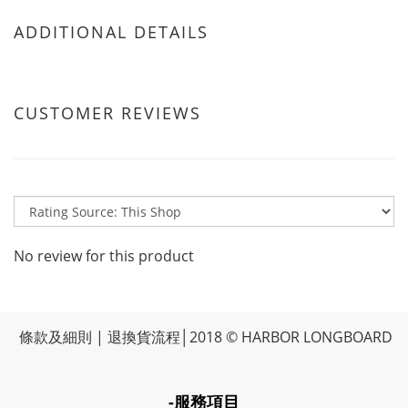
ADDITIONAL DETAILS
CUSTOMER REVIEWS
No review for this product
條款及細則
|
退換貨流程
│2018 © HARBOR LONGBOARD
-服務項目