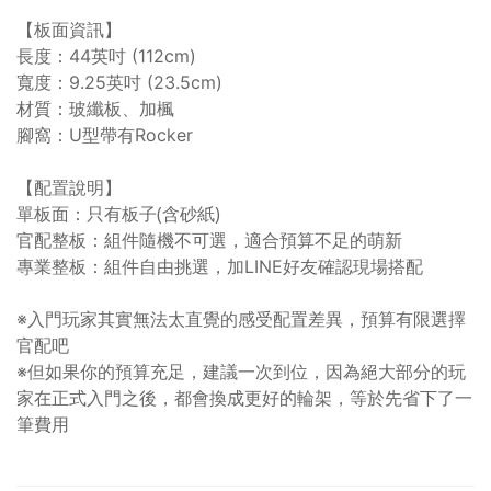
【板面資訊】
長度：44英吋 (112cm)
寬度：9.25英吋 (23.5cm)
材質：玻纖板、加楓
腳窩：U型帶有Rocker
【配置說明】
單板面：只有板子(含砂紙)
官配整板：組件隨機不可選，適合預算不足的萌新
專業整板：組件自由挑選，加LINE好友確認現場搭配
※入門玩家其實無法太直覺的感受配置差異，預算有限選擇
官配吧
※但如果你的預算充足，建議一次到位，因為絕大部分的玩
家在正式入門之後，都會換成更好的輪架，等於先省下了一
筆費用