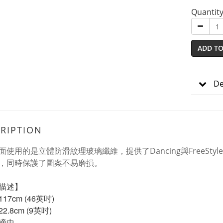
Quantit
ADD TO
De
RIPTION
面使用的是立體防滑紋理玻璃纖維，提供了Dancing與FreeS
，同時保護了圖案不易磨損。
描述】
17cm (46英吋)
2.8cm (9英吋)
適中