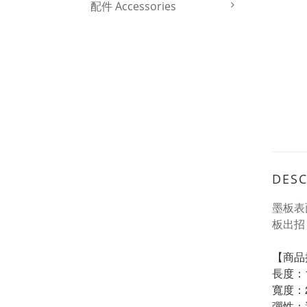
配件 Accessories
DESC
墨板表
板出招
【商品
長度：1
寬度：2
彈性：