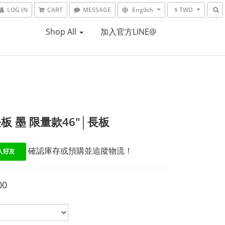
LOG IN
CART
MESSAGE
English
$ TWD
Shop All
加入官方LINE@
板 墨 限量款46"│長板
 確認庫存或預購並追蹤物流！
00