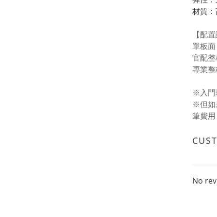
材質：
【配置
單板面
官配整
專業整
※入門
※但如
筆費用
CUS
No rev