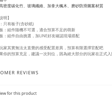
高密度碳化竹、玻璃纖維、加拿大楓木、磨砂防滑圖案材質
說明】
：只有板子(含砂紙)
板：組件隨機不可選，適合預算不足的萌新
板：組件自由挑選，加LINE好友確認現場搭配
玩家其實無法太直覺的感受配置差異，預算有限選擇官配吧
果你的預算充足，建議一次到位，因為絕大部分的玩家在正式入
TOMER REVIEWS
iew for this product