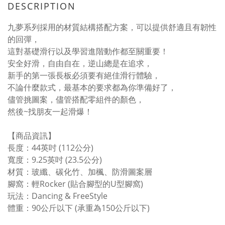
DESCRIPTION
九夢系列採用的材質結構搭配方案，可以提供舒適且有韌性
的回彈，
這對基礎滑行以及學習進階動作都至關重要！
安全好滑，自由自在，逆山總是在追求，
新手的第一張長板必須要有絕佳滑行體驗，
不論什麼款式，最基本的要求都為你準備好了，
儘管挑圖案，儘管搭配零組件的顏色，
然後~找朋友一起滑爆！
【商品資訊】
長度：44英吋 (112公分)
寬度：9.25英吋 (23.5公分)
材質：玻纖、碳化竹、加楓、防滑圖案層
腳窩：輕Rocker (貼合腳型的U型腳窩)
玩法：Dancing & FreeStyle
體重：90公斤以下 (承重為150公斤以下)