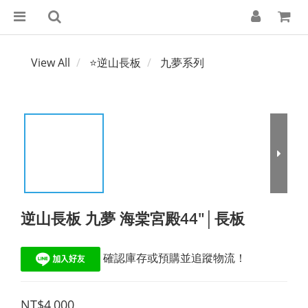
View All
⭐逆山長板
九夢系列
逆山長板 九夢 海棠宮殿44"│長板
 確認庫存或預購並追蹤物流！
NT$4,000