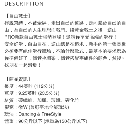
DESCRIPTION
【自由戰士】
掙脫束縛，不被牽絆，走出自己的道路，走向屬於自己的自
由，為自己的人生理想而戰鬥。繼黃金戰士之後，逆山
PRO新款自由戰士強勢登場！邀請你享受高端的滑行！
安全好滑，自由自在，逆山總是在追求，新手的第一張長板
必須要有絕佳滑行體驗，不論什麼款式，最基本的要求都為
你準備好了，儘管挑圖案，儘管搭配零組件的顏色，然後~
找朋友一起滑爆！
【商品資訊】
長度：44英吋 (112公分)
寬度：9.25英吋 (23.5公分)
材質：碳纖維、加楓、玻纖、碳化竹
腳窩：微W (兼顧平地全能玩法)
玩法：Dancing & FreeStyle
體重：90公斤以下 (承重為150公斤以下)