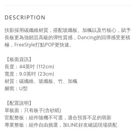
DESCRIPTION
扶影採用碳纖維材質，搭配玻纖板、加楓以及竹核心，賦予
長板更為強韌且高級的彈性質感，Dancing的回彈感受更積
極，FreeStyle打點POP更快速。
【板面資訊】
長度：44英吋 (112cm)
寬度：9.0英吋 (23cm)
材質：碳纖維、玻纖板、竹、加楓
腳窩：U型
【配置說明】
單板面：只有板子(含砂紙)
官配整板：組件隨機不可選，適合預算不足的萌新
專業整板：組件自由挑選，加LINE好友確認現場搭配