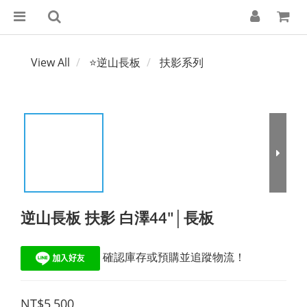
View All
⭐逆山長板
扶影系列
逆山長板 扶影 白澤44"│長板
 確認庫存或預購並追蹤物流！
NT$5,500