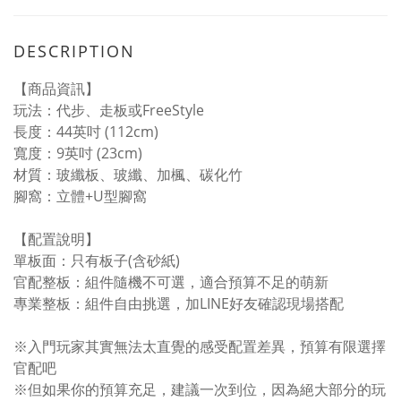
DESCRIPTION
【商品資訊】
玩法：代步、走板或FreeStyle
長度：44英吋 (112cm)
寬度：9英吋 (23cm)
材質：玻纖板、玻纖、加楓、碳化竹
腳窩：立體+U型腳窩
【配置說明】
單板面：只有板子(含砂紙)
官配整板：組件隨機不可選，適合預算不足的萌新
專業整板：組件自由挑選，加LINE好友確認現場搭配
※入門玩家其實無法太直覺的感受配置差異，預算有限選擇
官配吧
※但如果你的預算充足，建議一次到位，因為絕大部分的玩