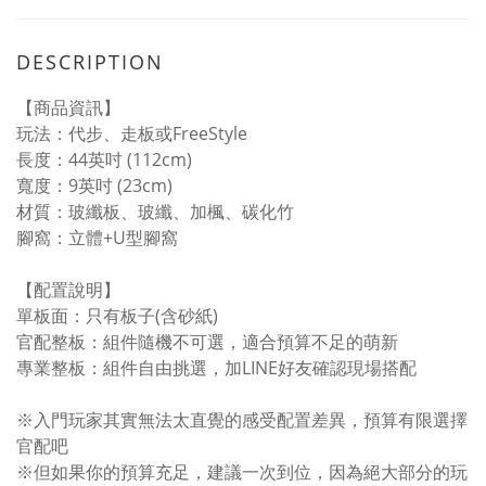
DESCRIPTION
【商品資訊】
玩法：代步、走板或FreeStyle
長度：44英吋 (112cm)
寬度：9英吋 (23cm)
材質：玻纖板、玻纖、加楓、碳化竹
腳窩：立體+U型腳窩
【配置說明】
單板面：只有板子(含砂紙)
官配整板：組件隨機不可選，適合預算不足的萌新
專業整板：組件自由挑選，加LINE好友確認現場搭配
※入門玩家其實無法太直覺的感受配置差異，預算有限選擇
官配吧
※但如果你的預算充足，建議一次到位，因為絕大部分的玩