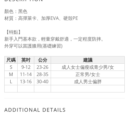
顏色：黑色
材質：高彈萊卡、加厚EVA、硬殼PE
【特點】
新手入門基本款，輕量穿戴舒適，一定程度防摔。
外穿可以當護膝用(基礎練習)
尺碼
英吋
公分
建議
S
9-12
23-26
成人女士偏瘦或青少男/女
M
11-14
28-35
正常男/女士
L
13-16
30-40
成人男士偏胖
ADDITIONAL DETAILS