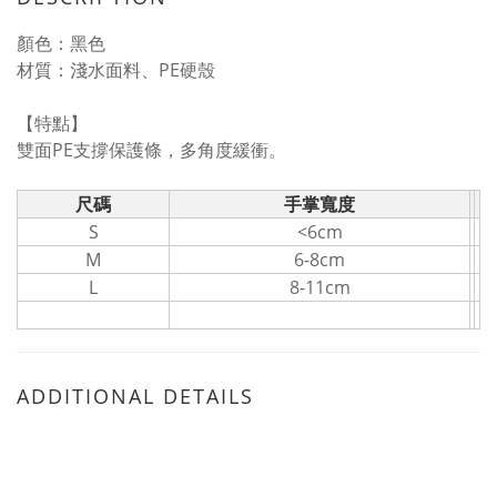
顏色：黑色
材質：淺水面料、PE硬殼
【特點】
雙面PE支撐保護條，多角度緩衝。
尺碼
手掌寬度
S
<6cm
M
6-8cm
L
8-11cm
ADDITIONAL DETAILS