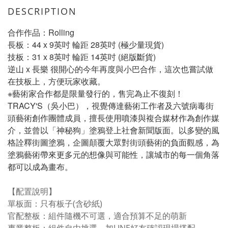
DESCRIPTION
合作作品：Rolling
長板：44 x 9英吋 輪距 28英吋 (極少量現貨)
技板：31 x 8英吋 輪距 14英吋 (絕版斷貨)
逆山 x 長樂 很開心的今年再度與小巴合作，這次也嘗試做
在技板上，方便玩家收藏。
※藝術家合作都是限量發行的，售完為止不復刻！
TRACY'S（吳小巴），視覺傳達藝術工作者及六號病毒街
頭藝術創作團體成員，擅長使用噴漆與複合媒材作為創作媒
介，並曾以「神秘狗」塗鴉登上社會新聞版面。以多變的風
格詮釋街圖塗鴉，企圖顛覆大眾對街頭藝術的負面觀感，為
塗鴉藝術帶來更多元的想像與可能性，讓城市的每一個角落
都可以成為畫布。
【配置說明】
單板面：只有板子(含砂紙)
官配整板：組件隨機不可選，適合預算不足的萌新