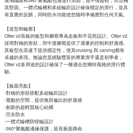
玻璃纖維和360°聚氨酯包邊進行加固，這不僅超輕，而且極
其堅固。一體式輪槽和多組輪距設計確保穩定的滑行，並具
有直覺的反饋，同時防水功能使您隨時準備應對任何天氣。
【造型和輪廓】
Otter v2長板的板型和腳窩專為走板和平花而設計。Otter v2
採用對稱的形狀，而中度腳窩提供了適量的控制和舒適感。
其板型在高速下提供穩定性，使其cruising 與 carving都有
卓越的表現。無論您是經驗豐富的專業滑手還是初學者，
Otter v2多用途的設計確保了一種適合您獨特風格的滑行體
驗。
【板面亮點】
-對稱的形狀搭配多組輪距設計
-寬敞的空間，提供無與倫比的舒適感
-創新的超輕質核心結構
-完全防水
-一體式輪槽防咬輪設計
-360°聚氨酯邊緣保護，延長板面壽命