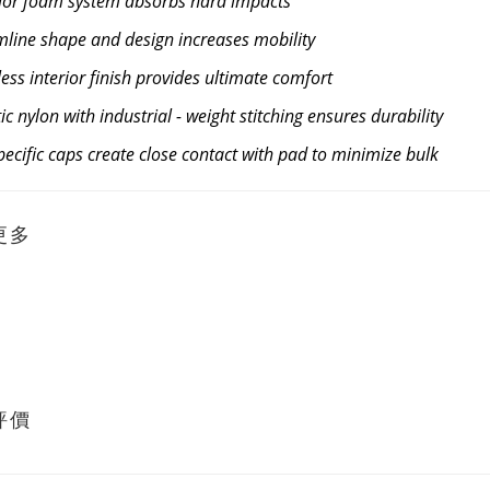
rior foam system absorbs hard impacts
mline shape and design increases mobility
ess interior finish provides ultimate comfort
stic nylon with industrial
- weight stitching ensures durability
specific caps create close contact with pad to minimize bulk
更多
評價