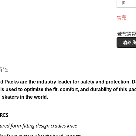
售完
若想購買
聯絡我
描述
d Packs are the industry leader for safety and protection.
is used to optimize the fit, comfort, and durability of this p
 skaters in the world.
RES
ured form-fitting design cradles knee