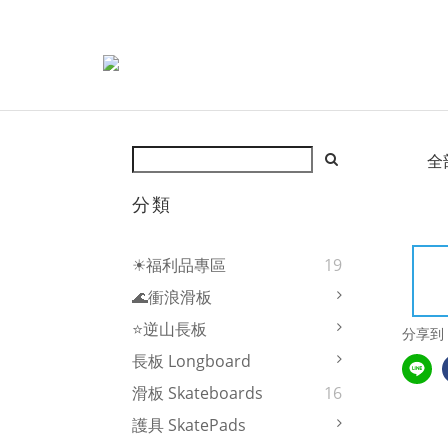
全
分類
☀福利品專區
19
🌊衝浪滑板
⭐逆山長板
分享到
長板 Longboard
滑板 Skateboards
16
護具 SkatePads