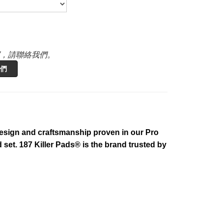
，請聯絡我們。
們
 Design and craftsmanship proven in our Pro
ad set. 187 Killer Pads® is the brand trusted by