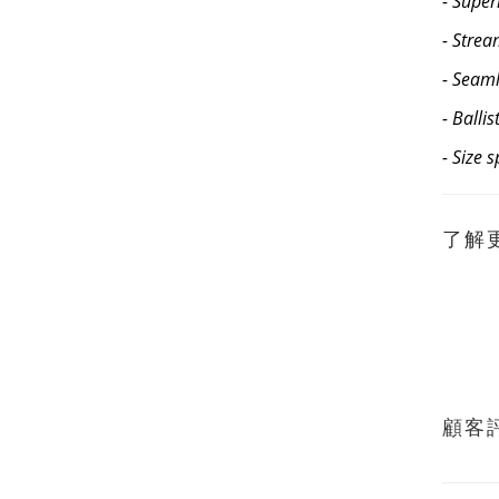
- Supe
- Strea
- Seaml
- Balli
- Size 
了解
顧客