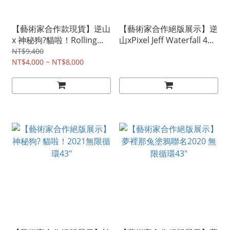
【藝術家合作款現貨】逆山
【藝術家合作絕版展示】逆
x 神秘狗?貓啦！Rolling
山xPixel Jeff Waterfall 44
44"│長板
英吋│長板
NT$9,400
NT$4,000 ~ NT$8,000