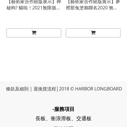
【藝術家合作絕版展示】神
【藝術家合作絕版展示】夢
秘狗? 貓啦！2021無限循環
裡那兔塗鴉聯名2020 無限
43"
循環43"
條款及細則
|
退換貨流程
│2018 © HARBOR LONGBOARD
-服務項目
長板、衝浪滑板、交通板