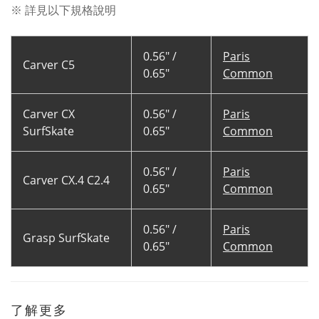
※ 詳見以下規格說明
0.56" /
Paris
Carver C5
0.65"
Common
Carver CX
0.56" /
Paris
SurfSkate
0.65"
Common
0.56" /
Paris
Carver CX.4 C2.4
0.65"
Common
0.56" /
Paris
Grasp SurfSkate
0.65"
Common
了解更多