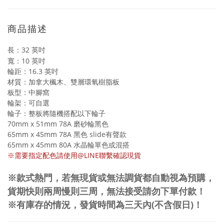
商品描述
長：32 英吋
寬：10 英吋
輪距：16.3 英吋
材質：加拿大楓木、雙層環氧樹脂板
板型：中腳窩
輪架：可自選
輪子：整板將隨機搭配以下輪子
70mm x 51mm 78A 磨砂輪黑色
65mm x 45mm 78A 黑色 slide有聲款
65mm x 45mm 80A 水晶輪單色或混搭
※需要指定配色請使用@LINE聯繫確認現貨
※款式熱門，若無現貨或無法調貨都自動視為預購，
貨期快則兩周慢則三周，無法接受請勿下單付款！
※有庫存的情況，發貨時間為三天內(不含假日)！