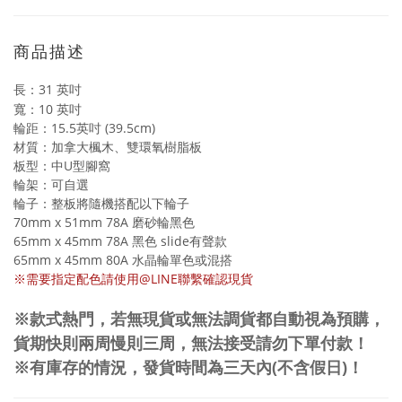
商品描述
長：31 英吋
寬：10 英吋
輪距：15.5英吋 (39.5cm)
材質：加拿大楓木、雙環氧樹脂板
板型：中U型腳窩
輪架：可自選
輪子：整板將隨機搭配以下輪子
70mm x 51mm 78A 磨砂輪黑色
65mm x 45mm 78A 黑色 slide有聲款
65mm x 45mm 80A 水晶輪單色或混搭
※需要指定配色請使用@LINE聯繫確認現貨
※款式熱門，若無現貨或無法調貨都自動視為預購，
貨期快則兩周慢則三周，無法接受請勿下單付款！
※有庫存的情況，發貨時間為三天內(不含假日)！