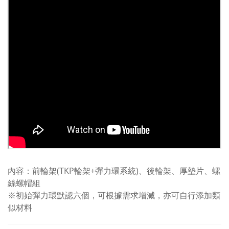
內容：前輪架(TKP輪架+彈力環系統)、後輪架、厚墊片、螺
絲螺帽組
※初始彈力環默認六個，可根據需求增減，亦可自行添加類
似材料