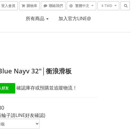
登入會員
購物車
聯絡我們
繁體中文
$ TWD
所有商品
加入官方LINE@
 Blue Nayv 32"│衝浪滑板
 確認庫存或預購並追蹤物流！
80
板輪子請LINE好友確認)