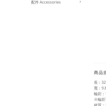
配件 Accessories
商品
長：32英
寬：9.8
輪距：17
※輪距可
材質：