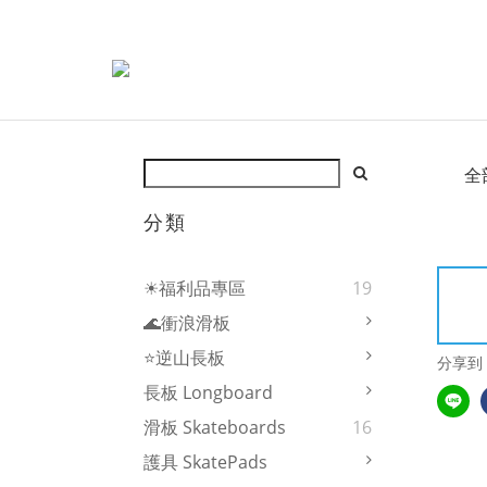
全
分類
☀福利品專區
19
🌊衝浪滑板
⭐逆山長板
分享到
長板 Longboard
滑板 Skateboards
16
護具 SkatePads