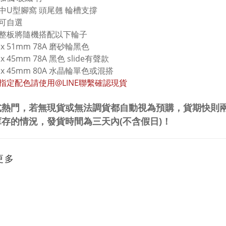
中U型腳窩 頭尾翹 輪槽支撐
可自選
整板將隨機搭配以下輪子
 x 51mm 78A 磨砂輪黑色
x 45mm 78A 黑色 slide有聲款
 x 45mm 80A 水晶輪單色或混搭
指定配色請使用@LINE聯繫確認現貨
式熱門，若無現貨或無法調貨都自動視為預購，貨期快則
存的情況，發貨時間為三天內(不含假日)！
更多