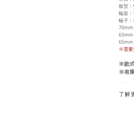
板型：
輪架：
輪子：
70mm
65mm 
65mm
※需要
※款
※有庫
了解