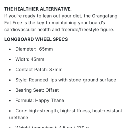
THE HEALTHIER ALTERNATIVE.
If you’re ready to lean out your diet, the Orangatang
Fat Free is the key to maintaining your board’s
cardiovascular health and freeride/freestyle figure.
LONGBOARD WHEEL SPECS
Diameter: 65mm
Width: 45mm
Contact Patch:
37mm
Style: Rounded lips with stone-ground surface
Bearing Seat:
Offset
Formula:
Happy Thane
Core: high-strength, high-stiffness, heat-resistant
urethane
Weight (per wheel): 4.5 oz / 130 g