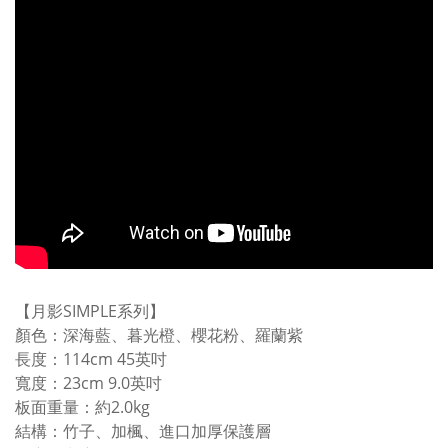
【月影SIMPLE系列】
顏色：深海藍、暮光橙、櫻花粉、羅蘭紫
長度：114cm 45英吋
寬度：23cm 9.0英吋
板面重量：約2.0kg
結構：竹子、加楓、進口加厚保護層