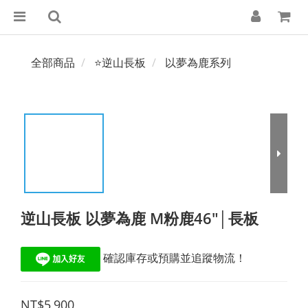
全部商品
⭐逆山長板
以夢為鹿系列
逆山長板 以夢為鹿 M粉鹿46"│長板
 確認庫存或預購並追蹤物流！
NT$5,900