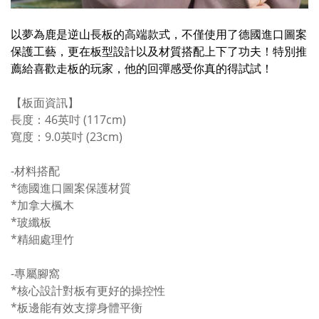
以夢為鹿是逆山長板的高端款式，不僅使用了德國進口圖案
保護工藝，更在板型設計以及材質搭配上下了功夫！
特別推
薦給喜歡走板的玩家，他的回彈感受你真的得試試！
【板面資訊】
長度：46英吋 (117cm)
寬度：9.0英吋 (23cm)
-材料搭配
*德國進口圖案保護材質
*加拿大楓木
*玻纖板
*精細處理竹
-專屬腳窩
*核心設計對板有更好的操控性
*板邊能有效支撐身體平衡