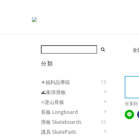
全
分類
☀福利品專區
19
🌊衝浪滑板
⭐逆山長板
分享到
長板 Longboard
滑板 Skateboards
16
護具 SkatePads