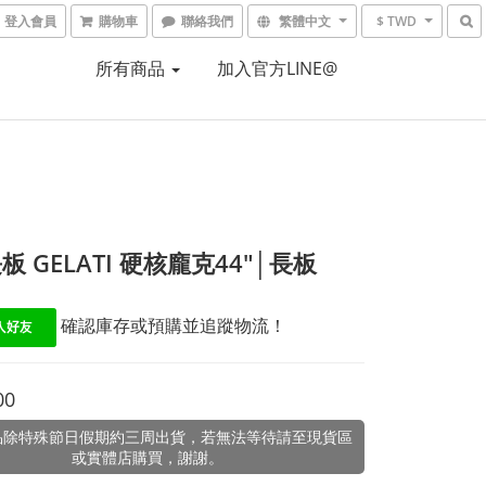
登入會員
購物車
聯絡我們
繁體中文
$ TWD
所有商品
加入官方LINE@
板 GELATI 硬核龐克44"│長板
 確認庫存或預購並追蹤物流！
00
品除特殊節日假期約三周出貨，若無法等待請至現貨區
或實體店購買，謝謝。