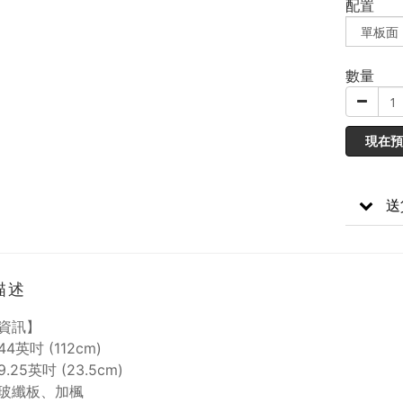
配置
數量
現在預
送
描述
資訊】
4英吋 (112cm)
.25英吋 (23.5cm)
玻纖板、加楓