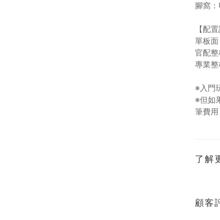
腳窩：U
【配置
單板面
官配整
專業整
※入門
※但如
筆費用
了解
顧客