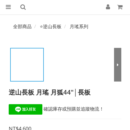
全部商品
⭐逆山長板
月瑤系列
逆山長板 月瑤 月狐44"│長板
 確認庫存或預購並追蹤物流！
NT$4,600