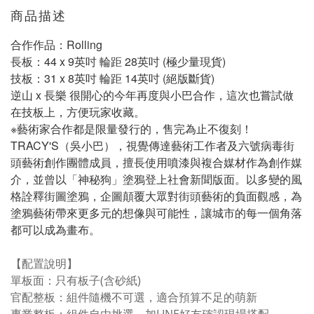
商品描述
合作作品：Rolling
長板：44 x 9英吋 輪距 28英吋 (極少量現貨)
技板：31 x 8英吋 輪距 14英吋 (絕版斷貨)
逆山 x 長樂 很開心的今年再度與小巴合作，這次也嘗試做
在技板上，方便玩家收藏。
※藝術家合作都是限量發行的，售完為止不復刻！
TRACY'S（吳小巴），視覺傳達藝術工作者及六號病毒街
頭藝術創作團體成員，擅長使用噴漆與複合媒材作為創作媒
介，並曾以「神秘狗」塗鴉登上社會新聞版面。以多變的風
格詮釋街圖塗鴉，企圖顛覆大眾對街頭藝術的負面觀感，為
塗鴉藝術帶來更多元的想像與可能性，讓城市的每一個角落
都可以成為畫布。
【配置說明】
單板面：只有板子(含砂紙)
官配整板：組件隨機不可選，適合預算不足的萌新