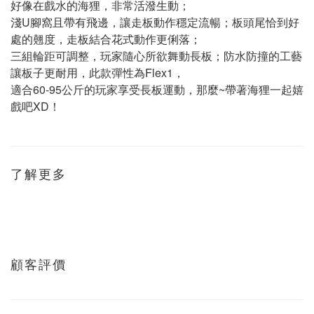
好像在戲水的海狸，非常活潑生動；
淺U腳窩且帶有飛邊，讓走板動作穩定流暢；板頭尾恰到好
處的翹度，走板結合花式動作更俐落；
三組輪距可調整，玩家隨心所欲舞動長板；防水防撞的工藝
讓板子更耐用，此款彈性為Flex1，
適合60-95公斤的玩家享受長板運動，那麼~帶著海狸一起嬉
戲吧XD！
了解更多
顧客評價