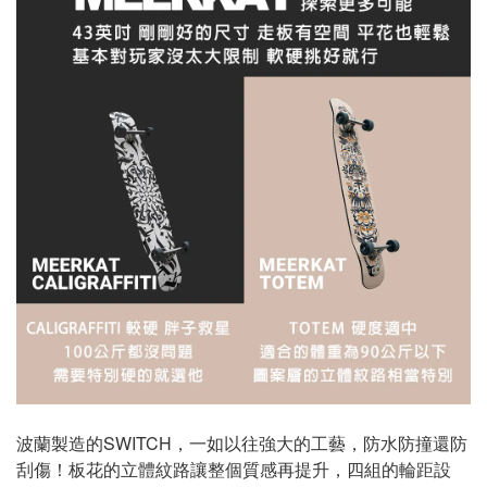
波蘭製造的SWITCH，一如以往強大的工藝，防水防撞還防
刮傷！板花的立體紋路讓整個質感再提升，四組的輪距設