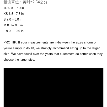
量測單位：英吋=2.54公分
JR 6.0 – 7.0 in
XS 6.5 - 7.5 in
S 7.0 – 8.0 in
M 8.0 – 9.0 in
L 9.0 – 10.0 in
PRO TIP: If your measurements are in-between the sizes shown or
you’re simply in doubt, we strongly recommend sizing up to the larger
size. We have found over the years that customers do better when they
choose the larger size.